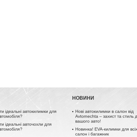
НОВИНИ
ти ідеальні автокилимки для
Нові автокилимки в салон від
втомобіля?
Avtomechta – захист та стиль 
вашого авто!
ти ідеальні авточохли для
втомобіля?
Новинка! EVA-килимки для всіх
салон і багажник