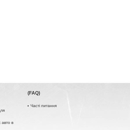
(FAQ)
Часті питання
для
 авто в