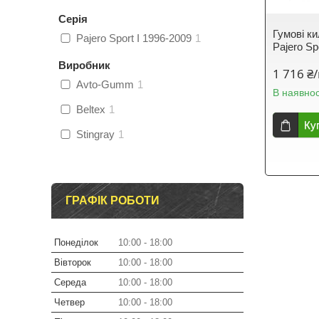
Серія
Гумові ки
Pajero Sport I 1996-2009
1
Pajero Sp
Виробник
1 716 ₴
Avto-Gumm
1
В наявнос
Beltex
1
Ку
Stingray
1
ГРАФІК РОБОТИ
Понеділок
10:00
18:00
Вівторок
10:00
18:00
Середа
10:00
18:00
Четвер
10:00
18:00