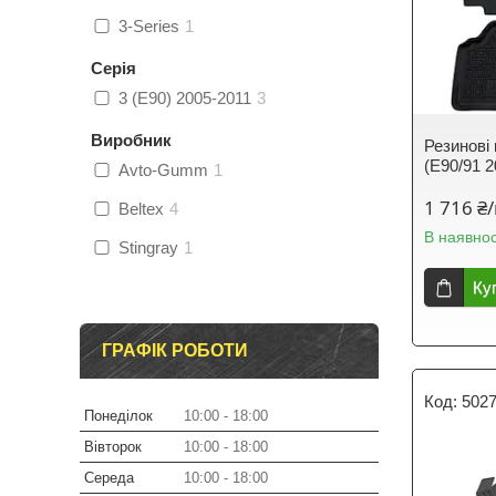
3-Series
1
Серія
3 (E90) 2005-2011
3
Виробник
Резинові
(E90/91 2
Avto-Gumm
1
1 716 ₴
Beltex
4
В наявнос
Stingray
1
Ку
ГРАФІК РОБОТИ
502
Понеділок
10:00
18:00
Вівторок
10:00
18:00
Середа
10:00
18:00