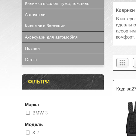
Килимки в салон: гума, текстиль
Коврики 
Авточохли
В интерн
идеально
Килимок в багажник
ассортим
комфорт.
Аксесуари для автомобіля
Новини
Статті
ФІЛЬТРИ
sa2
Марка
BMW
3
Модель
3
2