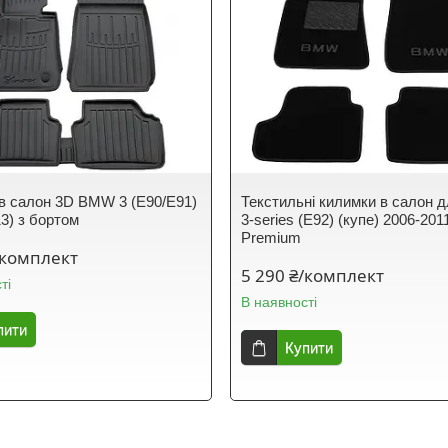
в салон 3D BMW 3 (E90/E91)
Текстильні килимки в салон
13) з бортом
3-series (E92) (купе) 2006-201
Premium
/комплект
5 290 ₴/комплект
ті
В наявності
пити
Купити