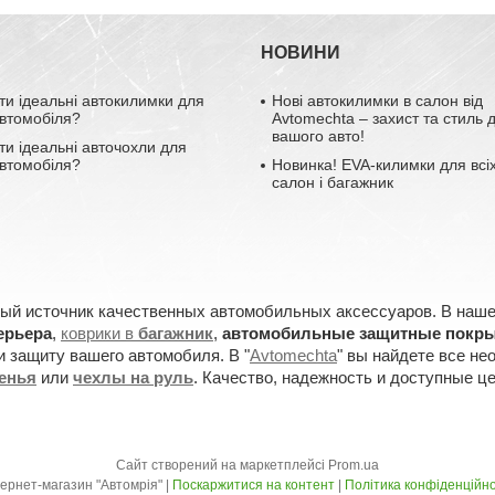
НОВИНИ
ти ідеальні автокилимки для
Нові автокилимки в салон від
втомобіля?
Avtomechta – захист та стиль 
вашого авто!
ти ідеальні авточохли для
втомобіля?
Новинка! EVA-килимки для всіх
салон і багажник
ный источник качественных автомобильных аксессуаров. В наш
ерьера
,
коврики в
багажник
,
автомобильные защитные покр
 защиту вашего автомобиля. В "
Avtomechta
" вы найдете все не
денья
или
чехлы на руль
. Качество, надежность и доступные ц
Сайт створений на маркетплейсі
Prom.ua
Інтернет-магазин "Автомрія" |
Поскаржитися на контент
|
Політика конфіденційно