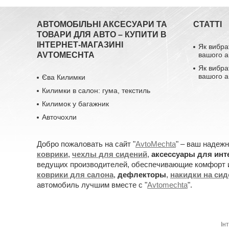
АВТОМОБІЛЬНІ АКСЕСУАРИ ТА
СТАТТІ
ТОВАРИ ДЛЯ АВТО – КУПИТИ В
ІНТЕРНЕТ-МАГАЗИНІ
Як вибра
AVTOMECHTA
вашого а
Як вибра
вашого а
Єва Килимки
Килимки в салон: гума, текстиль
Килимок у багажник
Авточохли
Добро пожаловать на сайт "
AvtoMechta
" – ваш надеж
коврики
,
чехлы для сидений
,
аксессуары для инт
ведущих производителей, обеспечивающие комфорт и
коврики для салона
,
дефлекторы
,
накидки на си
автомобиль лучшим вместе с "
Avtomechta
".