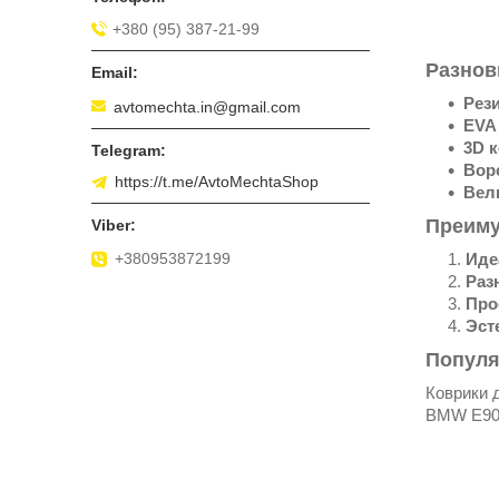
+380 (95) 387-21-99
Разнов
Рез
avtomechta.in@gmail.com
EVA
3D 
Вор
https://t.me/AvtoMechtaShop
Вел
Преиму
+380953872199
Иде
Раз
Про
Эст
Популя
Коврики 
BMW E90