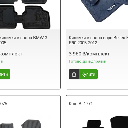
 килимки в салон BMW 3
Килимки в салон ворс Beltex
005-
Е90 2005-2012
/комплект
3 960 ₴/комплект
ті
Готово до відправки
пити
Купити
7075
BL1771